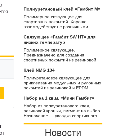
ю
Полиуретановый клей «Гамбит М»
ется
Полимерное связующее для
спортивных покрытий. Хорошо
взаимодействует с различными
видами фракционных наполнителей.
Смешивается с ними в пропорции
Связующее «Гамбит SW НТ» для
1:4,2. Средняя скорость
низких температур
полимеризации — от 1 до 5 дней.
Полимерное связующее.
Предназначено для создания
спортивных покрытий из резиновой
крошки. Хорошо взаимодействует с
наполнителем даже при низких
Клей NMG 134
температурах — от 3 °C.
Полиуретановое связующее для
приклеивания модульных и рулонных
покрытий из резиновой и EPDM
ь
крошки. Подходит для внутренних и
наружных работ. Набирает
Набор на 1 кв.м. «Мини Гамбит»
максимальную твёрдость через сутки
Набор из полиуретанового клея,
с момента укладки покрытий.
резиновой крошки, пигмент на выбор.
Назначение — укладка спортивного
покрытия на 1 м2 или ремонт.
т
Новости
ют