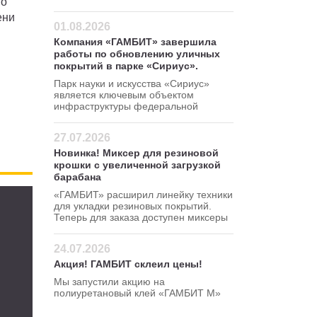
но
ени
01.08.2026
Компания «ГАМБИТ» завершила
работы по обновлению уличных
покрытий в парке «Сириус».
Парк науки и искусства «Сириус»
является ключевым объектом
инфраструктуры федеральной
территории Сириус.
27.07.2026
Новинка! Миксер для резиновой
крошки с увеличенной загрузкой
барабана
«ГАМБИТ» расширил линейку техники
для укладки резиновых покрытий.
Теперь для заказа доступен миксеры
для резиновой крошки 120 380 В
24.07.2026
Акция! ГАМБИТ склеил цены!
Мы запустили акцию на
полиуретановый клей «ГАМБИТ М»
Успейте сделать заказ по