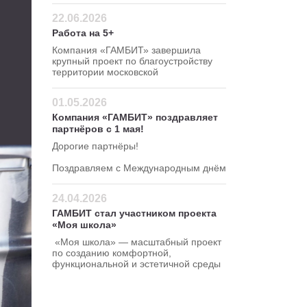
привлекательной цене — 295 руб/кг!
22.06.2026
Работа на 5+
Компания «ГАМБИТ» завершила
крупный проект по благоустройству
территории московской
школы в Северном
административном округе.
01.05.2026
Компания «ГАМБИТ» поздравляет
партнёров с 1 мая!
Дорогие партнёры!
Поздравляем с Международным днём
весны и труда!
24.04.2026
ГАМБИТ стал участником проекта
«Моя школа»
«Моя школа» — масштабный проект
по созданию комфортной,
функциональной и эстетичной среды
для школ.