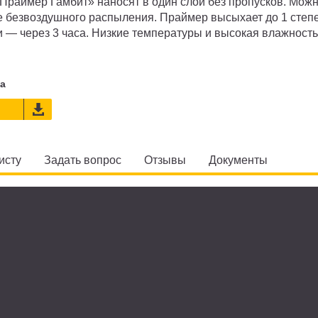
«Праймер Гамбит» наносят в один слой без пропусков. Мож
ие безвоздушного распыления. Праймер высыхает до 1 степ
ни — через 3 часа. Низкие температуры и высокая влажность
а
исту
Задать вопрос
Отзывы
Документы