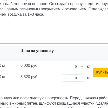
ят на бетонное основание. Он создаёт прочную адгезионну
бесшовным резиновым покрытием и основанием. Отвержда
ием воздуха за 1–3 часа.
Цена за упаковку
 кг
6 000 руб.
кг
-
+
Купит
 кг
3 320 руб.
кг
-
+
тонную или асфальтовую поверхность. Перед началом рабо
яных и жирных пятен, шлифуют крошащиеся участки, удаля