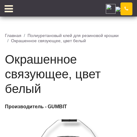
Элиста
Компания
Новости
Главная
Полиуретановый клей для резиновой крошки
Окрашенное связующее, цвет белый
Блог
Цены
Доставка
Контакты
Окрашенное
Отзывы
Цветовой конструктор
связующее, цвет
белый
КЛЕЙ
КРОШКА
Производитель -
GUMBIT