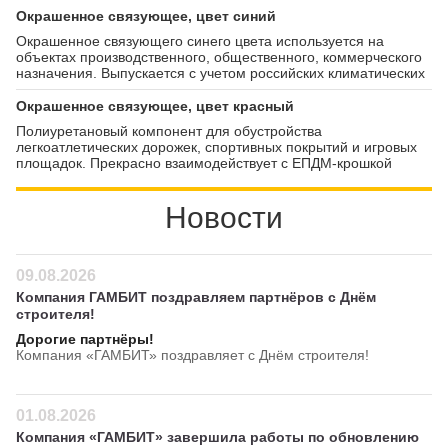
Окрашенное связующее, цвет синий
Окрашенное связующего синего цвета используется на
объектах производственного, общественного, коммерческого
назначения. Выпускается с учетом российских климатических
условий. Компонент отлично сочетается с резиновой крошкой.
Окрашенное связующее, цвет красный
Полиуретановый компонент для обустройства
легкоатлетических дорожек, спортивных покрытий и игровых
площадок. Прекрасно взаимодействует с ЕПДМ-крошкой
фракцией 0,5-1,5 мм. Наносится на маты методом
напыления. Полностью полимеризуется спустя 3-5 дней
Новости
после нанесения. Смешивается с мелкой крошкой в
соотношении 1:1.
09.08.2026
Компания ГАМБИТ поздравляем партнёров с Днём
строителя!
Дорогие партнёры!
Компания «ГАМБИТ» поздравляет с Днём строителя!
01.08.2026
Компания «ГАМБИТ» завершила работы по обновлению