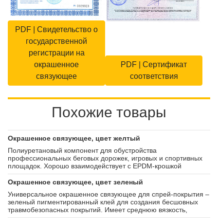
PDF | Свидетельство о
государственной
регистрации на
окрашенное
PDF | Сертификат
связующее
соответствия
Похожие товары
Окрашенное связующее, цвет желтый
Полиуретановый компонент для обустройства
профессиональных беговых дорожек, игровых и спортивных
площадок. Хорошо взаимодействует с EPDM-крошкой
фракцией 0,5-1,5 мм. Наносить нужно на бесшовное покрытие
методом напыления. Состав полностью полимеризуется
Окрашенное связующее, цвет зеленый
спустя 3-5 дней после нанесения. Смешивать с мелкой
Универсальное окрашенное связующее для спрей-покрытия –
крошкой нужно в соотношении 1:1.
зеленый пигментированный клей для создания бесшовных
травмобезопасных покрытий. Имеет среднюю вязкость,
минимальное содержание летучих веществ.